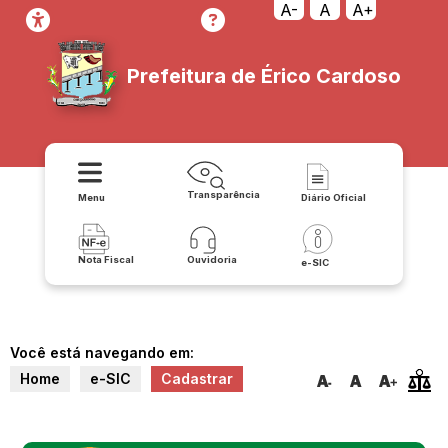
A-
A
A+
Prefeitura de Érico Cardoso
Transparência
Menu
Diário Oficial
Nota Fiscal
Ouvidoria
e-SIC
Você está navegando em:
Home
e-SIC
Cadastrar