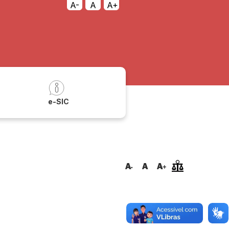
A-
A
A+
a
e-SIC