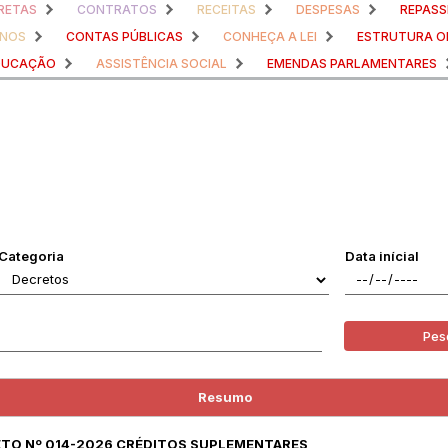
RETAS
CONTRATOS
RECEITAS
DESPESAS
REPASS
ANOS
CONTAS PÚBLICAS
CONHEÇA A LEI
ESTRUTURA O
DUCAÇÃO
ASSISTÊNCIA SOCIAL
EMENDAS PARLAMENTARES
Categoria
Data inícial
Pes
Resumo
RETO Nº 014-2026 CRÉDITOS SUPLEMENTARES