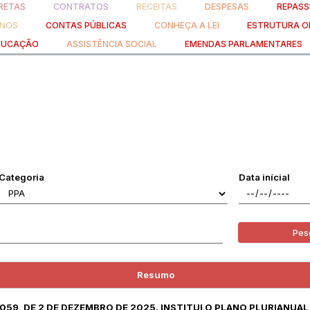
RETAS
CONTRATOS
RECEITAS
DESPESAS
REPASS
ANOS
CONTAS PÚBLICAS
CONHEÇA A LEI
ESTRUTURA O
DUCAÇÃO
ASSISTÊNCIA SOCIAL
EMENDAS PARLAMENTARES
Categoria
Data inícial
Pes
Resumo
º 059, DE 2 DE DEZEMBRO DE 2025. INSTITUI O PLANO PLURIANUAL