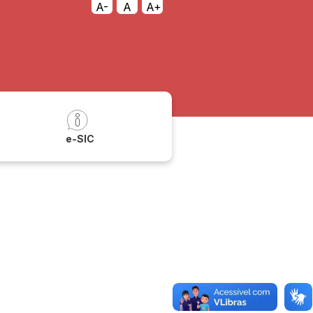
A-
A
A+
a
e-SIC