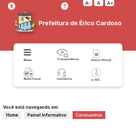
A-
A
A+
Prefeitura de Érico Cardoso
Transparência
Menu
Diário Oficial
Nota Fiscal
Ouvidoria
e-SIC
Você está navegando em:
Home
Painel Informativo
Coronavírus