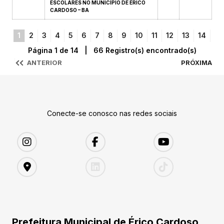
ESCOLARES NO MUNICÍPIO DE ÉRICO
CARDOSO – BA
1
2
3
4
5
6
7
8
9
10
11
12
13
14
Página 1 de 14 | 66 Registro(s) encontrado(s)
ANTERIOR
PRÓXIMA
Conecte-se conosco nas redes sociais
Prefeitura Municipal de Érico Cardoso