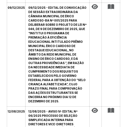
09/12/2025
09/12/2025 - EDITAL DE CONVOCAÇÃO
DE SESSÃO EXTRAORDINÁRIA DA
CÂMARA MUNICIPAL DE ÉRICO
CARDOSO-BA Nº 001/2025 PARA
DELIBERAR SOBRE O PROJETO DE LEI Nº
046, DE 9 DE DEZEMBRO DE 2025, QUE
“INSTITUI O PROGRAMA DE
PREMIAÇÃO À EFICIÊNCIA
EDUCACIONAL INTITULADO PRÊMIO
MUNICIPAL ÉRICO CARDOSO DE
DESTAQUE EDUCACIONAL, NO
ÂMBITO DA REDE MUNICIPAL DE
ENSINO DE ÉRICO CARDOSO, E DÁ
OUTRAS PROVIDÊNCIAS.”, EM RAZÃO
DA NECESSIDADE IMEDIATA DE
CUMPRIMENTO DOS REQUISITOS
ESTABELECIDOS PELO GOVERNO
FEDERAL PARA A OBTENÇÃO DO “SELO
CRIANÇA ALFABETIZADA”, CUJO
PRAZO FINAL PARA COMPROVAÇÃO
DAS AÇÕES ESTRUTURANTES SE
ENCERRA NO PRÓXIMO DIA 12 DE
DEZEMBRO DE 2025.
12/08/2025
12/08/2025 - AVISO IV- EDITAL Nº
06/2025 PROCESSO DE SELEÇÃO
SIMPLIFICADA INTERNA PARA
DIRETORES E VICE-DIRETORES