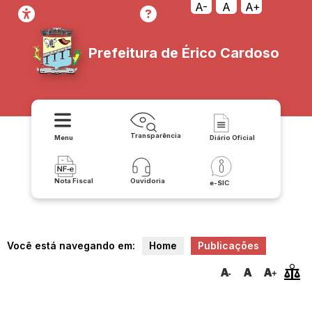
A-
A
A+
Prefeitura de Érico Cardoso
Transparência
Menu
Diário Oficial
Nota Fiscal
Ouvidoria
e-SIC
Você está navegando em:
Home
Publicações