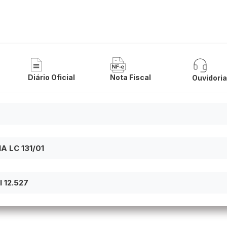
 de Érico Cardoso
Diário Oficial
Nota Fiscal
Ouvidori
 LC 131/01
 12.527