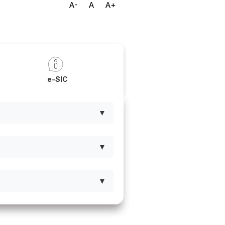
A-
A
A+
a
e-SIC
▼
▼
▼