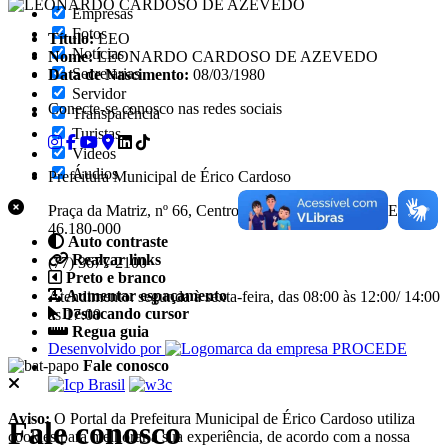
Empresas
Fotos
Título:
LEO
Notícias
Nome:
LEONARDO CARDOSO DE AZEVEDO
Secretarias
Data de Nascimento:
08/03/1980
Servidor
Conecte-se conosco nas redes sociais
Transparência
Turistas
Videos
Áudios
Prefeitura Municipal de Érico Cardoso
Praça da Matriz, nº 66, Centro, Érico Cardoso - BA CEP
46.180-000
Auto contraste
Realçar links
(77) 3677-2100
Preto e branco
Aumentar espaçamento
Atendimento: segunda à sexta-feira, das 08:00 às 12:00/ 14:00
Destacando cursor
às 17:00
Regua guia
Desenvolvido por
Fale conosco
Aviso:
O Portal da Prefeitura Municipal de Érico Cardoso utiliza
Fale conosco
cookies para melhorar a sua experiência, de acordo com a nossa