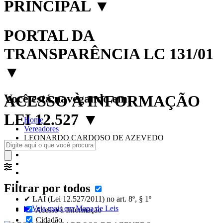
PRINCIPAL
▼
PORTAL DA
TRANSPARÊNCIA LC 131/01
▼
Você está navegando em:
ACESSO À INFORMAÇÃO
LEI 12.527
▼
Home
Vereadores
LEONARDO CARDOSO DE AZEVEDO
Filtrar por todos
✔ LAI (Lei 12.527/2011) no art. 8º, § 1º
▶ Veja mais em Mapa de Leis
Acesso à Informação
Cidadão