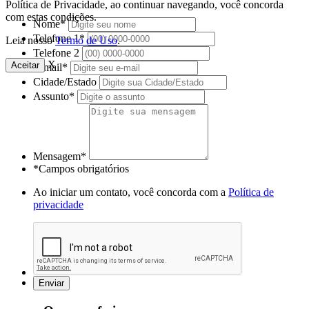
Política de Privacidade, ao continuar navegando, você concorda
com estas condições.
Nome*
Telefone 1*
Leia nosso
Termo de Uso
.
Telefone 2
X
Aceitar
E-mail*
Cidade/Estado
Assunto*
Mensagem*
*Campos obrigatórios
Ao iniciar um contato, você concorda com a
Política de
privacidade