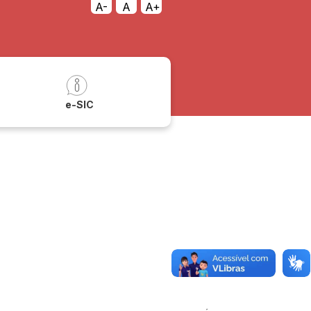
A-
A
A+
a
e-SIC