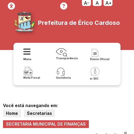
A-
A
A+
Prefeitura de Érico Cardoso
Transparência
Menu
Diário Oficial
Nota Fiscal
Ouvidoria
e-SIC
Você está navegando em:
Home
Secretarias
SECRETARIA MUNICIPAL DE FINANÇAS