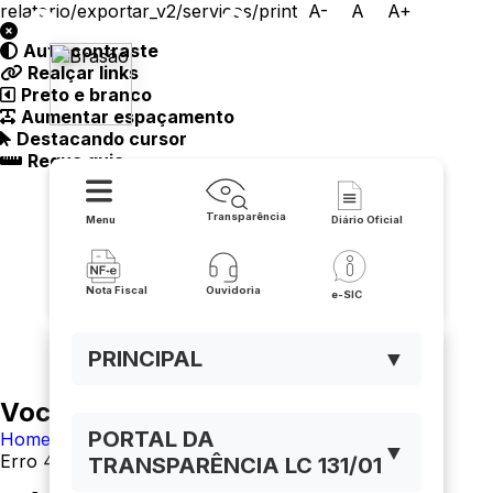
relatorio/exportar_v2/servicos/print
A-
A
A+
Auto contraste
Realçar links
Prefeitura de Érico Cardoso
Preto e branco
Aumentar espaçamento
Destacando cursor
Regua guia
Transparência
Menu
Diário Oficial
Nota Fiscal
Ouvidoria
e-SIC
PRINCIPAL
▼
Você está navegando em:
PORTAL DA
Home
▼
Erro 404
TRANSPARÊNCIA LC 131/01