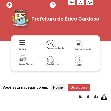
A-
A
A+
Prefeitura de Érico Cardoso
Transparência
Menu
Diário Oficial
Nota Fiscal
Ouvidoria
e-SIC
Você está navegando em:
Home
Ouvidoria