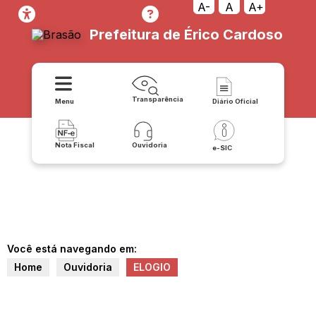
A-
A
A+
Prefeitura de Érico Cardoso
Transparência
Menu
Diário Oficial
Nota Fiscal
Ouvidoria
e-SIC
Você está navegando em:
Home
Ouvidoria
ELOGIO