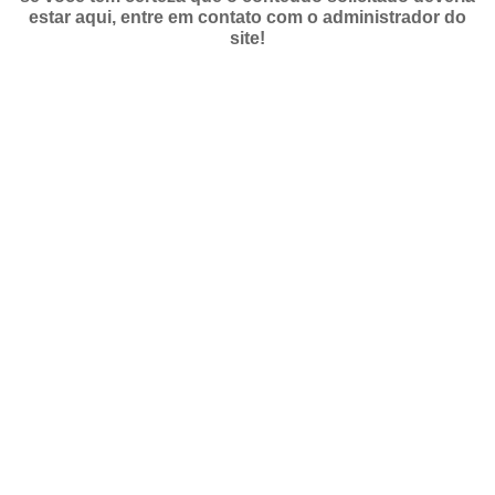
estar aqui, entre em contato com o administrador do
Fale conosco
site!
Fale conosco
Nome*
Telefone 1*
Telefone 2
E-mail*
Cidade/Estado
Assunto*
Mensagem*
*Campos obrigatórios
Ao iniciar um contato, você concorda com a
Política de
privacidade