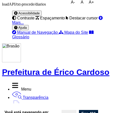
A-
A
A+
loadAPI/txt-procede/diarios
Acessibilidade
Contraste
Espaçamento
Destacar cursor
Mais...
Ajuda
Manual de Navegação
Mapa do Site
Glossário
Prefeitura de Érico Cardoso
Menu
Transparência
Diário Oficial
Você está navegando em: