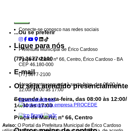
Conecte-se conosco nas redes sociais
...Ou se preferir
Ligue para nós
Prefeitura Municipal de Érico Cardoso
(77) 3677-2100
Praça da Matriz, nº 66, Centro, Érico Cardoso - BA
CEP 46.180-000
E-mail
(77) 3677-2100
Atendimento: segunda à sexta-feira, das 08:00 às
Ou seja atendido presencialmente
12:00/ 14:00 às 17:00
Segunda à sexta-feira, das 08:00 às 12:00/
Desenvolvido por
14:00 às 17:00
Praça da Matriz, nº 66, Centro
Aviso:
O Portal da Prefeitura Municipal de Érico Cardoso
Outros meios de contato
utiliza cookies para melhorar a sua experiência, de acordo