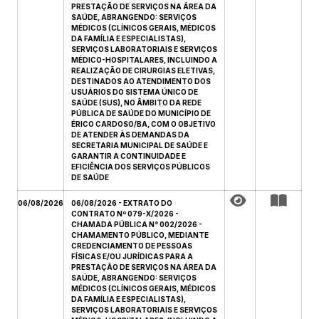
PRESTAÇÃO DE SERVIÇOS NA ÁREA DA
SAÚDE, ABRANGENDO: SERVIÇOS
MÉDICOS (CLÍNICOS GERAIS, MÉDICOS
DA FAMÍLIA E ESPECIALISTAS),
SERVIÇOS LABORATORIAIS E SERVIÇOS
MÉDICO-HOSPITALARES, INCLUINDO A
REALIZAÇÃO DE CIRURGIAS ELETIVAS,
DESTINADOS AO ATENDIMENTO DOS
USUÁRIOS DO SISTEMA ÚNICO DE
SAÚDE (SUS), NO ÂMBITO DA REDE
PÚBLICA DE SAÚDE DO MUNICÍPIO DE
ÉRICO CARDOSO/BA, COM O OBJETIVO
DE ATENDER ÀS DEMANDAS DA
SECRETARIA MUNICIPAL DE SAÚDE E
GARANTIR A CONTINUIDADE E
EFICIÊNCIA DOS SERVIÇOS PÚBLICOS
DE SAÚDE
06/08/2026
06/08/2026 - EXTRATO DO
CONTRATO Nº 079-X/2026 -
CHAMADA PÚBLICA N° 002/2026 -
CHAMAMENTO PÚBLICO, MEDIANTE
CREDENCIAMENTO DE PESSOAS
FÍSICAS E/OU JURÍDICAS PARA A
PRESTAÇÃO DE SERVIÇOS NA ÁREA DA
SAÚDE, ABRANGENDO: SERVIÇOS
MÉDICOS (CLÍNICOS GERAIS, MÉDICOS
DA FAMÍLIA E ESPECIALISTAS),
SERVIÇOS LABORATORIAIS E SERVIÇOS