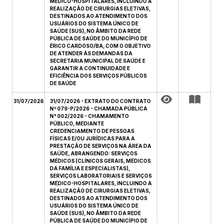
MÉDICO-HOSPITALARES, INCLUINDO A
REALIZAÇÃO DE CIRURGIAS ELETIVAS,
DESTINADOS AO ATENDIMENTO DOS
USUÁRIOS DO SISTEMA ÚNICO DE
SAÚDE (SUS), NO ÂMBITO DA REDE
PÚBLICA DE SAÚDE DO MUNICÍPIO DE
ÉRICO CARDOSO/BA, COM O OBJETIVO
DE ATENDER ÀS DEMANDAS DA
SECRETARIA MUNICIPAL DE SAÚDE E
GARANTIR A CONTINUIDADE E
EFICIÊNCIA DOS SERVIÇOS PÚBLICOS
DE SAÚDE
31/07/2026
31/07/2026 - EXTRATO DO CONTRATO
Nº 079-P/2026 - CHAMADA PÚBLICA
N° 002/2026 - CHAMAMENTO
PÚBLICO, MEDIANTE
CREDENCIAMENTO DE PESSOAS
FÍSICAS E/OU JURÍDICAS PARA A
PRESTAÇÃO DE SERVIÇOS NA ÁREA DA
SAÚDE, ABRANGENDO: SERVIÇOS
MÉDICOS (CLÍNICOS GERAIS, MÉDICOS
DA FAMÍLIA E ESPECIALISTAS),
SERVIÇOS LABORATORIAIS E SERVIÇOS
MÉDICO-HOSPITALARES, INCLUINDO A
REALIZAÇÃO DE CIRURGIAS ELETIVAS,
DESTINADOS AO ATENDIMENTO DOS
USUÁRIOS DO SISTEMA ÚNICO DE
SAÚDE (SUS), NO ÂMBITO DA REDE
PÚBLICA DE SAÚDE DO MUNICÍPIO DE