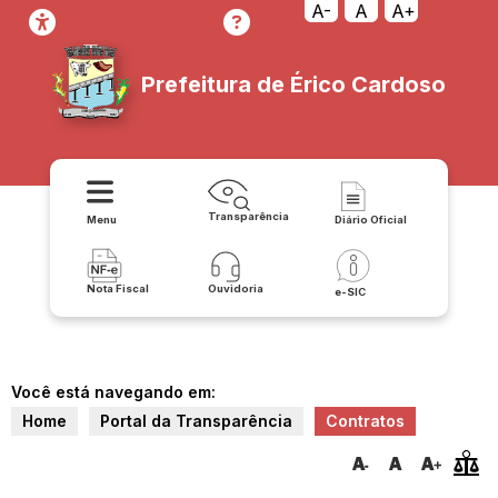
A-
A
A+
Prefeitura de Érico Cardoso
Transparência
Menu
Diário Oficial
Nota Fiscal
Ouvidoria
e-SIC
Você está navegando em:
Home
Portal da Transparência
Contratos