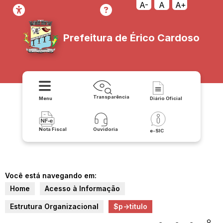
A-
A
A+
Prefeitura de Érico Cardoso
Transparência
Menu
Diário Oficial
Nota Fiscal
Ouvidoria
e-SIC
Você está navegando em:
Home
Acesso à Informação
Estrutura Organizacional
$p->titulo